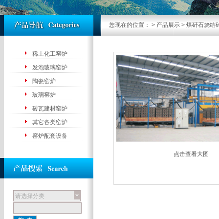
您现在的位置：
>
产品展示
> 煤矸石烧结
稀土化工窑炉
发泡玻璃窑炉
陶瓷窑炉
玻璃窑炉
砖瓦建材窑炉
其它各类窑炉
窑炉配套设备
点击查看大图
请选择分类