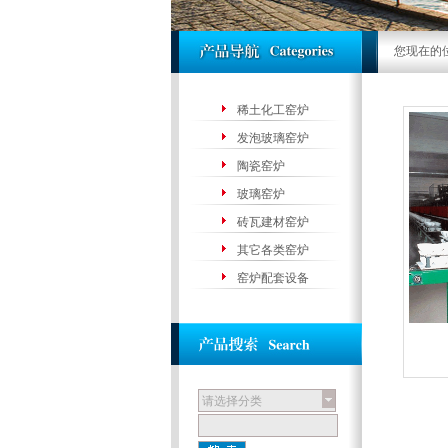
您现在的
稀土化工窑炉
发泡玻璃窑炉
陶瓷窑炉
玻璃窑炉
砖瓦建材窑炉
其它各类窑炉
窑炉配套设备
请选择分类