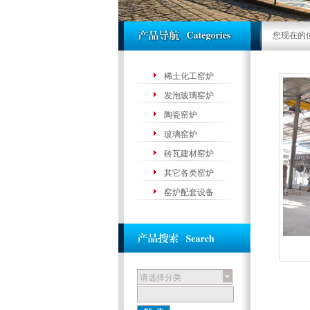
您现在的
稀土化工窑炉
发泡玻璃窑炉
陶瓷窑炉
玻璃窑炉
砖瓦建材窑炉
其它各类窑炉
窑炉配套设备
请选择分类