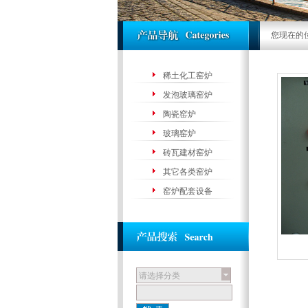
您现在的
稀土化工窑炉
发泡玻璃窑炉
陶瓷窑炉
玻璃窑炉
砖瓦建材窑炉
其它各类窑炉
窑炉配套设备
请选择分类