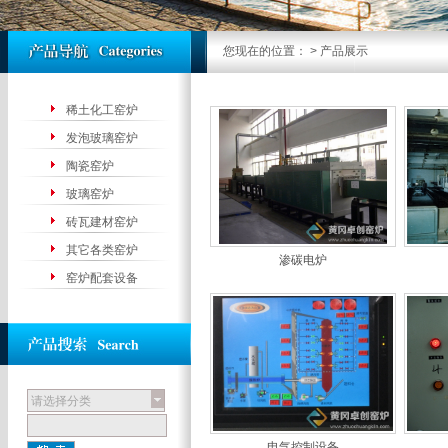
您现在的位置：
>
产品展示
稀土化工窑炉
发泡玻璃窑炉
陶瓷窑炉
玻璃窑炉
砖瓦建材窑炉
其它各类窑炉
渗碳电炉
窑炉配套设备
请选择分类
电气控制设备