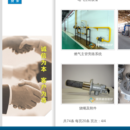
燃气主管旁路系统
烧嘴及附件
共74条 每页20条 页次：4/4