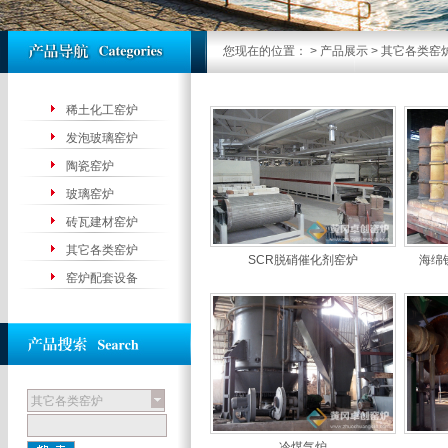
您现在的位置：
>
产品展示
>
其它各类窑
稀土化工窑炉
发泡玻璃窑炉
陶瓷窑炉
玻璃窑炉
砖瓦建材窑炉
其它各类窑炉
SCR脱硝催化剂窑炉
海绵
窑炉配套设备
其它各类窑炉
冷煤气炉