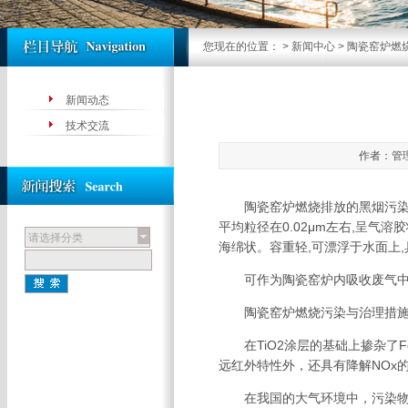
您现在的位置：
>
新闻中心
> 陶瓷窑炉燃
新闻动态
技术交流
作者：管理员
陶瓷窑炉燃烧排放的黑烟污染是在
平均粒径在0.02μm左右,呈气
请选择分类
海绵状。容重轻,可漂浮于水面上,
可作为陶瓷窑炉内吸收废气中的
陶瓷窑炉燃烧污染与治理措施
在TiO2涂层的基础上掺杂了Fe
远红外特性外，还具有降解NOx
在我国的大气环境中，污染物最