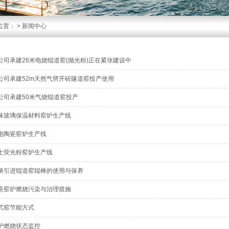
位置：
>
新闻中心
公司承建26米电烧辊道窑(抛光粉)正在紧张建设中
公司承建52m天然气劈开砖隧道窑投产使用
公司承建50米气烧辊道窑投产
沫玻璃保温材料窑炉生产线
泡陶瓷窑炉生产线
士荧光粉窑炉生产线
谈引进辊道窑辊棒的使用与保养
瓷窑炉燃烧污染与治理措施
式窑节能方式
炉燃烧状态监控