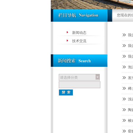
您现在的
新闻动态
我
技术交流
我
我
泡
请选择分类
发
稀
浅
陶
梭
窑